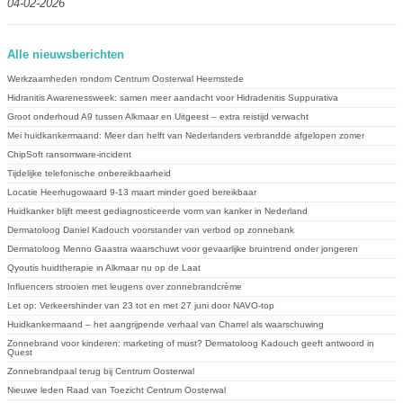
04-02-2026
Alle nieuwsberichten
Werkzaamheden rondom Centrum Oosterwal Heemstede
Hidranitis Awarenessweek: samen meer aandacht voor Hidradenitis Suppurativa
Groot onderhoud A9 tussen Alkmaar en Uitgeest – extra reistijd verwacht
Mei huidkankermaand: Meer dan helft van Nederlanders verbrandde afgelopen zomer
ChipSoft ransomware-incident
Tijdelijke telefonische onbereikbaarheid
Locatie Heerhugowaard 9-13 maart minder goed bereikbaar
Huidkanker blijft meest gediagnosticeerde vorm van kanker in Nederland
Dermatoloog Daniel Kadouch voorstander van verbod op zonnebank
Dermatoloog Menno Gaastra waarschuwt voor gevaarlijke bruintrend onder jongeren
Qyoutis huidtherapie in Alkmaar nu op de Laat
Influencers strooien met leugens over zonnebrandcrème
Let op: Verkeershinder van 23 tot en met 27 juni door NAVO-top
Huidkankermaand – het aangrijpende verhaal van Charrel als waarschuwing
Zonnebrand voor kinderen: marketing of must? Dermatoloog Kadouch geeft antwoord in
Quest
Zonnebrandpaal terug bij Centrum Oosterwal
Nieuwe leden Raad van Toezicht Centrum Oosterwal