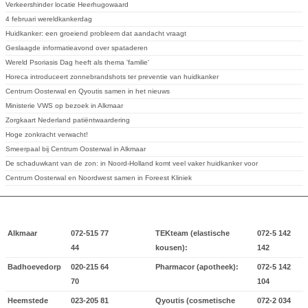
Verkeershinder locatie Heerhugowaard
4 februari wereldkankerdag
Huidkanker: een groeiend probleem dat aandacht vraagt
Geslaagde informatieavond over spataderen
Wereld Psoriasis Dag heeft als thema 'familie'
Horeca introduceert zonnebrandshots ter preventie van huidkanker
Centrum Oosterwal en Qyoutis samen in het nieuws
Ministerie VWS op bezoek in Alkmaar
Zorgkaart Nederland patiëntwaardering
Hoge zonkracht verwacht!
Smeerpaal bij Centrum Oosterwal in Alkmaar
De schaduwkant van de zon: in Noord-Holland komt veel vaker huidkanker voor
Centrum Oosterwal en Noordwest samen in Foreest Kliniek
Alkmaar
072-515 77
TEKteam (elastische
072-5 142
44
kousen):
142
Badhoevedorp
020-215 64
Pharmacor (apotheek):
072-5 142
70
104
Heemstede
023-205 81
Qyoutis (cosmetische
072-2 034