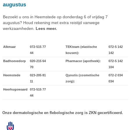
augustus
Bezoekt u ons in Heemstede op donderdag 6 of vrijdag 7
augustus? Houd rekening met extra reistijd vanwege
werkzaamheden.
Lees meer.
Alkmaar
072-515 77
TEKteam (elastische
072-5 142
44
kousen):
142
Badhoevedorp
020-215 64
Pharmacor (apotheek):
072-5 142
70
104
Heemstede
023-205 81
Qyoutis (cosmetische
072-2 034
11
zorg):
034
Heerhugowaard
072-515 77
44
Onze dermatologische en flebologische zorg is ZKN gecertificeerd.