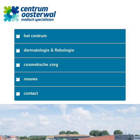
het centrum
dermatologie & flebologie
cosmetische zorg
nieuws
contact