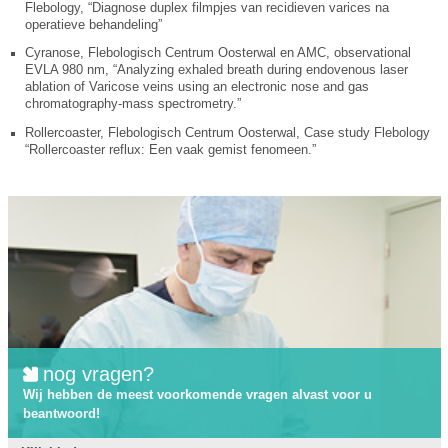
Flebology, “Diagnose duplex filmpjes van recidieven varices na
operatieve behandeling”
Cyranose, Flebologisch Centrum Oosterwal en AMC, observational
EVLA 980 nm, “Analyzing exhaled breath during endovenous laser
ablation of Varicose veins using an electronic nose and gas
chromatography-mass spectrometry.”
Rollercoaster, Flebologisch Centrum Oosterwal, Case study Flebology
“Rollercoaster reflux: Een vaak gemist fenomeen.”
nog vragen?
Wij hebben de meest voorkomende vragen alvast voor u
beantwoord!