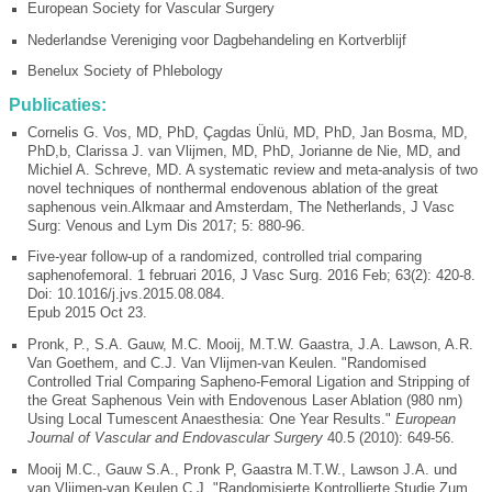
European Society for Vascular Surgery
Nederlandse Vereniging voor Dagbehandeling en Kortverblijf
Benelux Society of Phlebology
Publicaties:
Cornelis G. Vos, MD, PhD, Çagdas Ünlü, MD, PhD, Jan Bosma, MD,
PhD,b, Clarissa J. van Vlijmen, MD, PhD, Jorianne de Nie, MD, and
Michiel A. Schreve, MD. A systematic review and meta-analysis of two
novel techniques of nonthermal endovenous ablation of the great
saphenous vein.Alkmaar and Amsterdam, The Netherlands, J Vasc
Surg: Venous and Lym Dis 2017; 5: 880-96.
Five-year follow-up of a randomized, controlled trial comparing
saphenofemoral. 1 februari 2016, J Vasc Surg. 2016 Feb; 63(2): 420-8.
Doi: 10.1016/j.jvs.2015.08.084.
Epub 2015 Oct 23.
Pronk, P., S.A. Gauw, M.C. Mooij, M.T.W. Gaastra, J.A. Lawson, A.R.
Van Goethem, and C.J. Van Vlijmen-van Keulen. "Randomised
Controlled Trial Comparing Sapheno-Femoral Ligation and Stripping of
the Great Saphenous Vein with Endovenous Laser Ablation (980 nm)
Using Local Tumescent Anaesthesia: One Year Results."
European
Journal of Vascular and Endovascular Surgery
40.5 (2010): 649-56.
Mooij M.C., Gauw S.A., Pronk P, Gaastra M.T.W., Lawson J.A. und
van Vlijmen-van Keulen C.J. "Randomisierte Kontrollierte Studie Zum