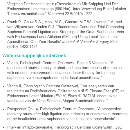
Vergleich Der Hohen Ligatur (Crossektomie) Mit Stripping Und Der
Endovenösen Laserablation (980 Nm) Unter Verwendung Einer Lokalen
Tumeszenzanästhesie"
Vasomed
22.5(2010) : 222.
Pronk P., Gauw S.A., Mooij M.C., Gaastra M.T.W., Lawson J.A. and
van Vlijmen-van Keulen C.J. “Randomised Controlled Trial Comparing
Sapheno-Femoral Ligation and Stripping of the Great Saphenous Vein
with Endovenous Laser Ablation (980 nm) Using Local Tumescent
Anaesthesia: One Year Results”
Journal of Vascular Surgery
52.5
(2010): 1423-1424.
Wetenschappelijk onderzoek:
Varico, Flebologisch Centrum Oosterwal, Phase 3 Varicosis, “A
randomized study to analyse short and long-term results of stripping
with crossectomie versus endovenous laser therapy for the long
saphenous vein incompetence under local anaesthesia.”
Varico II, Flebologisch Centrum Oosterwal, “Het analyseren van
resultaten na Radiofrequency Obliteration VNUS Closure Fast (RF) en
Endovenous Laser Ablation (EVLA) Elves ® RADIAL onder lokale
verdoving van de Vena Saphena Magna Staminsufficiëntie.“
Prospectief QoL 4, Flebologisch Centrum Oosterwal, “A prospective
recovery study after high ligation and stripping or endovenous treatment
of the insufficiënt great saphenous vein using local anaesthesia”
Inter- en intradoktervariatie, Flebologisch Centrum Oosterwalm, QoL