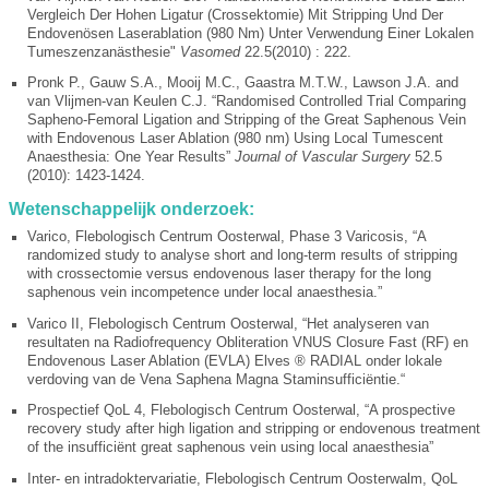
Vergleich Der Hohen Ligatur (Crossektomie) Mit Stripping Und Der
Endovenösen Laserablation (980 Nm) Unter Verwendung Einer Lokalen
Tumeszenzanästhesie"
Vasomed
22.5(2010) : 222.
Pronk P., Gauw S.A., Mooij M.C., Gaastra M.T.W., Lawson J.A. and
van Vlijmen-van Keulen C.J. “Randomised Controlled Trial Comparing
Sapheno-Femoral Ligation and Stripping of the Great Saphenous Vein
with Endovenous Laser Ablation (980 nm) Using Local Tumescent
Anaesthesia: One Year Results”
Journal of Vascular Surgery
52.5
(2010): 1423-1424.
Wetenschappelijk onderzoek:
Varico, Flebologisch Centrum Oosterwal, Phase 3 Varicosis, “A
randomized study to analyse short and long-term results of stripping
with crossectomie versus endovenous laser therapy for the long
saphenous vein incompetence under local anaesthesia.”
Varico II, Flebologisch Centrum Oosterwal, “Het analyseren van
resultaten na Radiofrequency Obliteration VNUS Closure Fast (RF) en
Endovenous Laser Ablation (EVLA) Elves ® RADIAL onder lokale
verdoving van de Vena Saphena Magna Staminsufficiëntie.“
Prospectief QoL 4, Flebologisch Centrum Oosterwal, “A prospective
recovery study after high ligation and stripping or endovenous treatment
of the insufficiënt great saphenous vein using local anaesthesia”
Inter- en intradoktervariatie, Flebologisch Centrum Oosterwalm, QoL