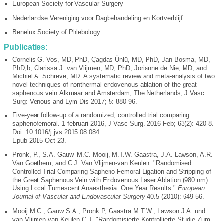
European Society for Vascular Surgery
Nederlandse Vereniging voor Dagbehandeling en Kortverblijf
Benelux Society of Phlebology
Publicaties:
Cornelis G. Vos, MD, PhD, Çagdas Ünlü, MD, PhD, Jan Bosma, MD,
PhD,b, Clarissa J. van Vlijmen, MD, PhD, Jorianne de Nie, MD, and
Michiel A. Schreve, MD. A systematic review and meta-analysis of two
novel techniques of nonthermal endovenous ablation of the great
saphenous vein.Alkmaar and Amsterdam, The Netherlands, J Vasc
Surg: Venous and Lym Dis 2017; 5: 880-96.
Five-year follow-up of a randomized, controlled trial comparing
saphenofemoral. 1 februari 2016, J Vasc Surg. 2016 Feb; 63(2): 420-8.
Doi: 10.1016/j.jvs.2015.08.084.
Epub 2015 Oct 23.
Pronk, P., S.A. Gauw, M.C. Mooij, M.T.W. Gaastra, J.A. Lawson, A.R.
Van Goethem, and C.J. Van Vlijmen-van Keulen. "Randomised
Controlled Trial Comparing Sapheno-Femoral Ligation and Stripping of
the Great Saphenous Vein with Endovenous Laser Ablation (980 nm)
Using Local Tumescent Anaesthesia: One Year Results."
European
Journal of Vascular and Endovascular Surgery
40.5 (2010): 649-56.
Mooij M.C., Gauw S.A., Pronk P, Gaastra M.T.W., Lawson J.A. und
van Vlijmen-van Keulen C.J. "Randomisierte Kontrollierte Studie Zum