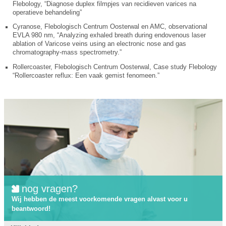
Flebology, “Diagnose duplex filmpjes van recidieven varices na
operatieve behandeling”
Cyranose, Flebologisch Centrum Oosterwal en AMC, observational
EVLA 980 nm, “Analyzing exhaled breath during endovenous laser
ablation of Varicose veins using an electronic nose and gas
chromatography-mass spectrometry.”
Rollercoaster, Flebologisch Centrum Oosterwal, Case study Flebology
“Rollercoaster reflux: Een vaak gemist fenomeen.”
nog vragen?
Wij hebben de meest voorkomende vragen alvast voor u
beantwoord!