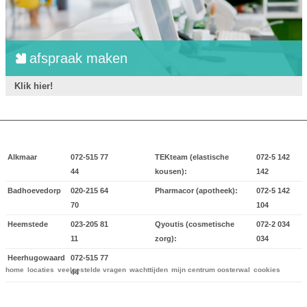
afspraak maken
Klik hier!
Alkmaar
072-515 77
TEKteam (elastische
072-5 142
44
kousen):
142
Badhoevedorp
020-215 64
Pharmacor (apotheek):
072-5 142
70
104
Heemstede
023-205 81
Qyoutis (cosmetische
072-2 034
11
zorg):
034
Heerhugowaard
072-515 77
home
locaties
veelgestelde vragen
wachttijden
mijn centrum oosterwal
cookies
44