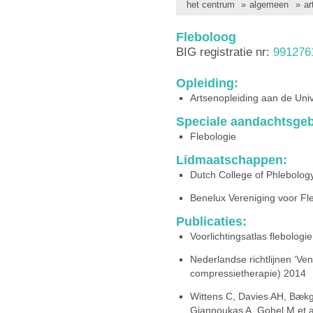
het centrum
»
algemeen
»
ar
Fleboloog
BIG registratie nr:
991276
Opleiding:
Artsenopleiding aan de Unive
Speciale aandachtsgeb
Flebologie
Lidmaatschappen:
Dutch College of Phlebolog
Benelux Vereniging voor Fl
Publicaties:
Voorlichtingsatlas flebolo
Nederlandse richtlijnen ‘Ven
compressietherapie) 2014
Wittens C, Davies AH, Bækg
Giannoukas A, Gohel M et al