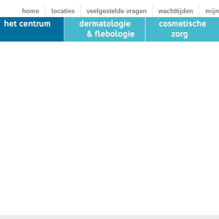
home
locaties
veelgestelde vragen
wachttijden
mijn
e A.M. Eggen