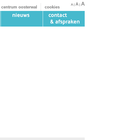
A
A
A
|
|
 centrum oosterwal
cookies