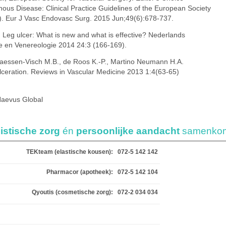
us Disease: Clinical Practice Guidelines of the European Society
). Eur J Vasc Endovasc Surg. 2015 Jun;49(6):678-737.
 Leg ulcer: What is new and what is effective? Nederlands
ie en Venereologie 2014 24:3 (166-169).
aessen-Visch M.B., de Roos K.-P., Martino Neumann H.A.
lceration. Reviews in Vascular Medicine 2013 1:4(63-65)
 Naevus Global
istische zorg
én
persoonlijke aandacht
samenko
TEKteam (elastische kousen):
072-5 142 142
Pharmacor (apotheek):
072-5 142 104
Qyoutis (cosmetische zorg):
072-2 034 034