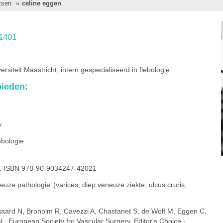
tsen
»
celine eggen
1401
rsiteit Maastricht, intern gespecialiseerd in flebologie
ieden:
y
ebologie
gie. ISBN 978-90-9034247-42021
euze pathologie’ (varices, diep veneuze ziekte, ulcus cruris,
aard N, Broholm R, Cavezzi A, Chastanet S, de Wolf M, Eggen C,
., European Society for Vascular Surgery. Editor's Choice -